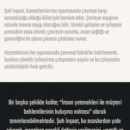
Şah İnşaat, hizmetlerinin her aşamasında çevreye karşı
sorumluluğu olduğu bilinciyle hareket eder. Çevreye saygının
aslında insana saygı olacağını bilir. Sürekli gelişme ve iyileşme
prensibini esas alarak; çevreyle uyumlu, insan sağlığı ve
güvenliğini ön plana çıkaran çözümler sunar.
Hizmetlerinin her aşamasında çevresel faktörler belirlenerek,
bunlara yönelik iyileştirme çalışmaları yapılır ve bu çalışmalar
sürdürülebilir hale getirilir.
i
Bir başka şekilde kalite; “İnsan yetenekleri ile müşteri
beklentilerinin buluşma noktası” olarak
tanımlanabilmektedir. Şah İnşaat, bu esaslardan yola