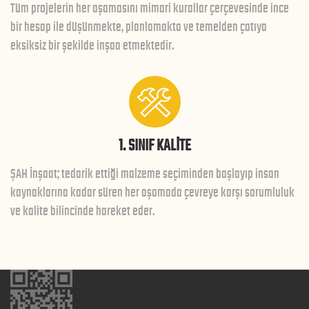
Tüm projelerin her aşamasını mimari kurallar çerçevesinde ince
bir hesap ile düşünmekte, planlamakta ve temelden çatıya
eksiksiz bir şekilde inşaa etmektedir.
1. SINIF KALİTE
ŞAH İnşaat; tedarik ettiği malzeme seçiminden başlayıp insan
kaynaklarına kadar süren her aşamada çevreye karşı sorumluluk
ve kalite bilincinde hareket eder.